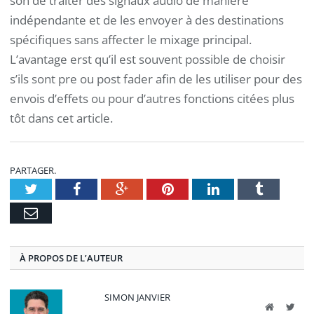
son de traiter des signaux audio de manière
indépendante et de les envoyer à des destinations
spécifiques sans affecter le mixage principal.
L’avantage erst qu’il est souvent possible de choisir
s’ils sont pre ou post fader afin de les utiliser pour des
envois d’effets ou pour d’autres fonctions citées plus
tôt dans cet article.
PARTAGER.
Twitter
Facebook
Google+
Pinterest
LinkedIn
Tumblr
E-
mail
À PROPOS DE L’AUTEUR
SIMON JANVIER
Site
Twit