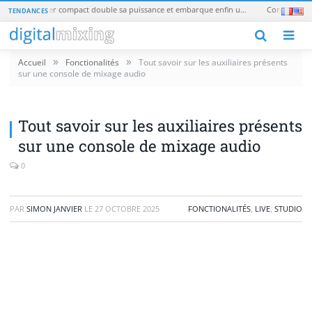
1010music blackbox 2 : le sampler compact double sa puissance et embarque enfin une batterie
TENDANCES
M
»
»
Accueil
Fonctionalités
Tout savoir sur les auxiliaires présents
sur une console de mixage audio
Tout savoir sur les auxiliaires présents
sur une console de mixage audio
0
PAR
SIMON JANVIER
LE
27 OCTOBRE 2025
FONCTIONALITÉS
,
LIVE
,
STUDIO