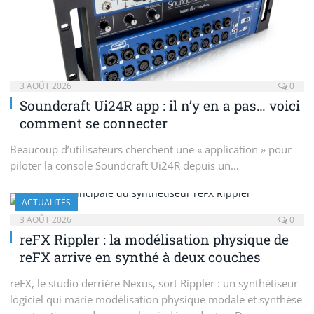
3 AOÛT 2026
0
Soundcraft Ui24R app : il n’y en a pas… voici
comment se connecter
Beaucoup d’utilisateurs cherchent une « application » pour
piloter la console Soundcraft Ui24R depuis un…
ACTUALITÉS
3 AOÛT 2026
0
reFX Rippler : la modélisation physique de
reFX arrive en synthé à deux couches
reFX, le studio derrière Nexus, sort Rippler : un synthétiseur
logiciel qui marie modélisation physique modale et synthèse