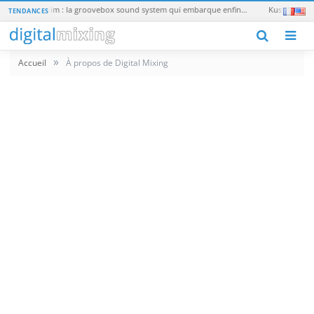
Teenage Engineering EP-40 Riddim : la groovebox sound system qui embarque enfin un vrai synthé
TENDANCES
M
»
Accueil
À propos de Digital Mixing