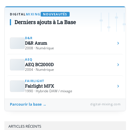
DIGITAL
MIXING
NOUVEAUTÉS
Derniers ajouts à La Base
D&R
D&R Axum
2008 · Numérique
AEQ
AEQ BC2000D
2004 · Numérique
FAIRLIGHT
Fairlight MFX
1990 · Hybride DAW / mixage
Parcourir la base →
digital-mixing.com
ARTICLES RÉCENTS