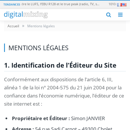
Loudness en broadcast : comprendre le LUFS, l’EBU R128 et le true peak (radio, TV, streaming)
TENDANCES
M
»
Accueil
Mentions légales
MENTIONS LÉGALES
1. Identification de l’Éditeur du Site
Conformément aux dispositions de l’article 6, III,
alinéa 1 de la loi n° 2004-575 du 21 juin 2004 pour la
confiance dans l’économie numérique, l’éditeur de ce
site internet est :
Propriétaire et Éditeur :
Simon JANVIER
Adresse :
54 rue Sadi Carnot – 49300 Cholet,