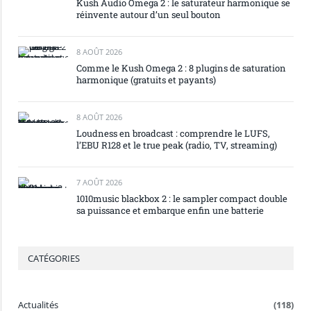
Kush Audio Omega 2 : le saturateur harmonique se
réinvente autour d’un seul bouton
8 AOÛT 2026
Comme le Kush Omega 2 : 8 plugins de saturation
harmonique (gratuits et payants)
8 AOÛT 2026
Loudness en broadcast : comprendre le LUFS,
l’EBU R128 et le true peak (radio, TV, streaming)
7 AOÛT 2026
1010music blackbox 2 : le sampler compact double
sa puissance et embarque enfin une batterie
CATÉGORIES
Actualités
(118)