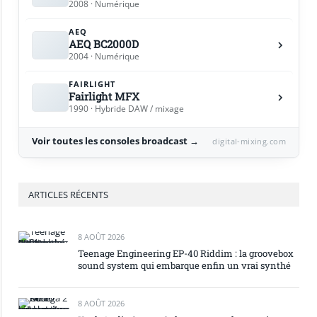
2008 · Numérique
AEQ
AEQ BC2000D
2004 · Numérique
FAIRLIGHT
Fairlight MFX
1990 · Hybride DAW / mixage
Voir toutes les consoles broadcast →
digital-mixing.com
ARTICLES RÉCENTS
8 AOÛT 2026
Teenage Engineering EP-40 Riddim : la groovebox
sound system qui embarque enfin un vrai synthé
8 AOÛT 2026