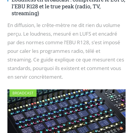
l’EBU R128 et le true peak (radio, TV,
streaming)
En diffusion, le crête-mètre ne dit rien du volume
perçu. Le loudness, mesuré en LUFS et encadré
par des normes comme l’EBU R128, s’est imposé
pour caler les programmes radio, télé et
streaming. Ce guide explique ce que mesurent ces
standards, pourquoi ils existent et comment vous
en servir concrètement.
BROADCAST