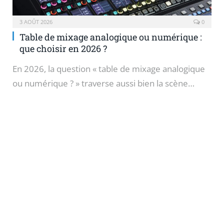
3 AOÛT 2026
0
Table de mixage analogique ou numérique :
que choisir en 2026 ?
En 2026, la question « table de mixage analogique
ou numérique ? » traverse aussi bien la scène…