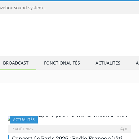
Teenage Engineering EP-40 Riddim : la groovebox sound system qui embarque enfin un vrai synthé
BROADCAST
FONCTIONALITÉS
ACTUALITÉS
À
ACTUALITÉS
7 AOÛT 2026
0
Concert de Paris 2026 : Radio France a bâti