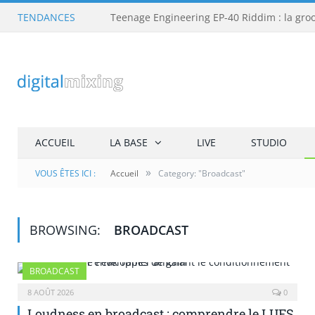
TENDANCES
ACCUEIL
LA BASE
LIVE
STUDIO
»
VOUS ÊTES ICI :
Accueil
Category: "Broadcast"
BROWSING:
BROADCAST
BROADCAST
8 AOÛT 2026
0
Loudness en broadcast : comprendre le LUFS,