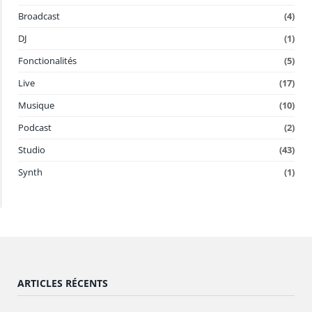
Broadcast
(4)
DJ
(1)
Fonctionalités
(5)
Live
(17)
Musique
(10)
Podcast
(2)
Studio
(43)
Synth
(1)
ARTICLES RÉCENTS