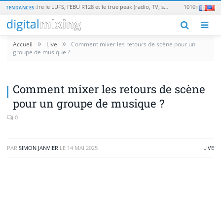
Loudness en broadcast : comprendre le LUFS, l’EBU R128 et le true peak (radio, TV, streaming)
TENDANCES
M
»
»
Accueil
Live
Comment mixer les retours de scène pour un
groupe de musique ?
Comment mixer les retours de scène
pour un groupe de musique ?
0
PAR
SIMON JANVIER
LE
14 MAI 2025
LIVE