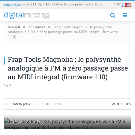
Loudness en broadcast : comprendre le LUFS, l’EBU R128 et le true peak (radio, TV, streaming)
TENDANCES
M
»
»
Accueil
Actualités
Frap Tools Magnolia : le polysynthé
analogique à FM à zéro passage passe au MIDI intégral (firmware
1.10)
Frap Tools Magnolia : le polysynthé
analogique à FM à zéro passage passe
au MIDI intégral (firmware 1.10)
0
PAR
SIMON JANVIER
LE
7 JUILLET 2026
ACTUALITÉS
Crédit : Frap Tools