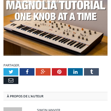
Frap Tools Magnolia TUTORIAL
PARTAGER.
Twitter
Facebook
Google+
Pinterest
LinkedIn
Tumblr
E-
mail
À PROPOS DE L’AUTEUR
SIMON JANVIER