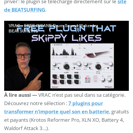
priver : le plugin se télécharge directement sur le
site
de BEATSURFING
.
VRAC - FREE INSANE Drum Sound Maker by
BEATSURFING
À lire aussi —
VRAC n’est pas seul dans sa catégorie.
Découvrez notre sélection :
7 plugins pour
transformer n’importe quel son en batterie
, gratuits
et payants (Krotos Reformer Pro, XLN XO, Battery 4,
Waldorf Attack 3…).