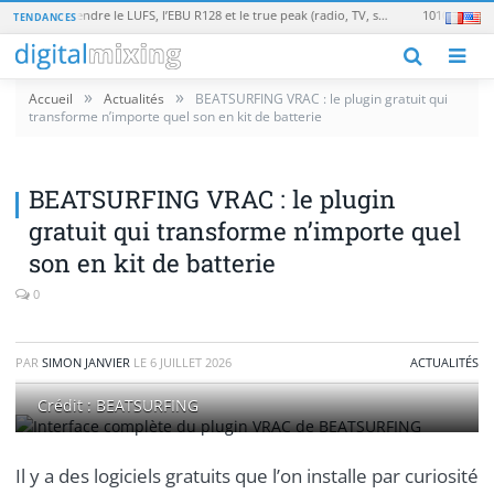
Loudness en broadcast : comprendre le LUFS, l’EBU R128 et le true peak (radio, TV, streaming)
TENDANCES
M
»
»
Accueil
Actualités
BEATSURFING VRAC : le plugin gratuit qui
transforme n’importe quel son en kit de batterie
BEATSURFING VRAC : le plugin
gratuit qui transforme n’importe quel
son en kit de batterie
0
PAR
SIMON JANVIER
LE
6 JUILLET 2026
ACTUALITÉS
Crédit : BEATSURFING
Il y a des logiciels gratuits que l’on installe par curiosité