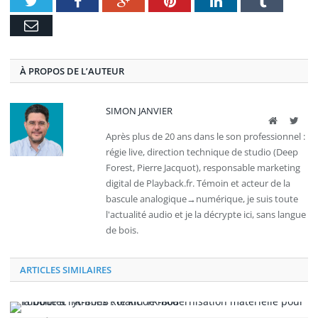
Twitter
Facebook
Google+
Pinterest
LinkedIn
Tumblr
E-
mail
À PROPOS DE L’AUTEUR
SIMON JANVIER
Site
Twit
web
Après plus de 20 ans dans le son professionnel :
régie live, direction technique de studio (Deep
Forest, Pierre Jacquot), responsable marketing
digital de Playback.fr. Témoin et acteur de la
bascule analogique→numérique, je suis toute
l'actualité audio et je la décrypte ici, sans langue
de bois.
ARTICLES SIMILAIRES