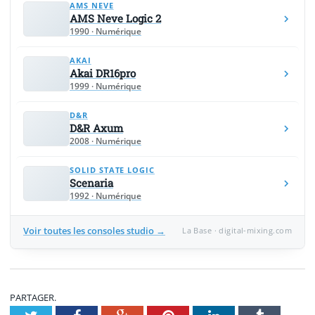
AMS NEVE
AMS Neve Logic 2
1990 · Numérique
AKAI
Akai DR16pro
1999 · Numérique
D&R
D&R Axum
2008 · Numérique
SOLID STATE LOGIC
Scenaria
1992 · Numérique
Voir toutes les consoles studio →
La Base · digital-mixing.com
PARTAGER.