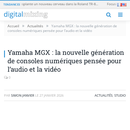
Tubbutec TR-8oh8 : le mod qui transplante un nouveau cerveau dans la Roland TR-808
TENDANCES
M
»
»
Accueil
Actualités
Yamaha MGX : la nouvelle génération de
consoles numériques pensée pour l’audio et la vidéo
Yamaha MGX : la nouvelle génération
de consoles numériques pensée pour
l’audio et la vidéo
0
PAR
SIMON JANVIER
LE
27 JANVIER 2026
ACTUALITÉS
,
STUDIO