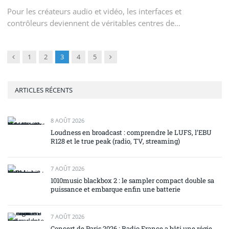
Pour les créateurs audio et vidéo, les interfaces et
contrôleurs deviennent de véritables centres de…
Précédent
Suivant
1
2
3
4
5
ARTICLES RÉCENTS
8 AOÛT 2026
Loudness en broadcast : comprendre le LUFS, l’EBU
R128 et le true peak (radio, TV, streaming)
7 AOÛT 2026
1010music blackbox 2 : le sampler compact double sa
puissance et embarque enfin une batterie
7 AOÛT 2026
Concert de Paris 2026 : Radio France a bâti une régie