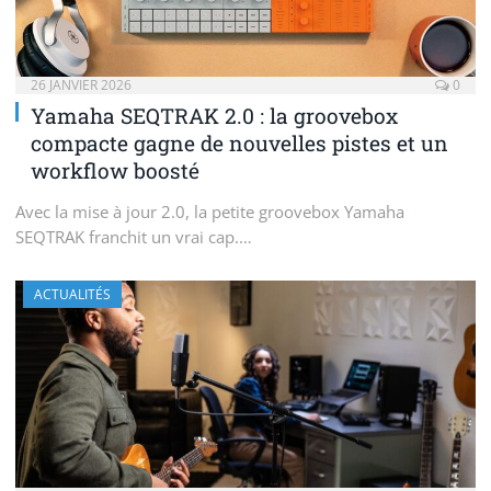
26 JANVIER 2026
0
Yamaha SEQTRAK 2.0 : la groovebox
compacte gagne de nouvelles pistes et un
workflow boosté
Avec la mise à jour 2.0, la petite groovebox Yamaha
SEQTRAK franchit un vrai cap.…
ACTUALITÉS