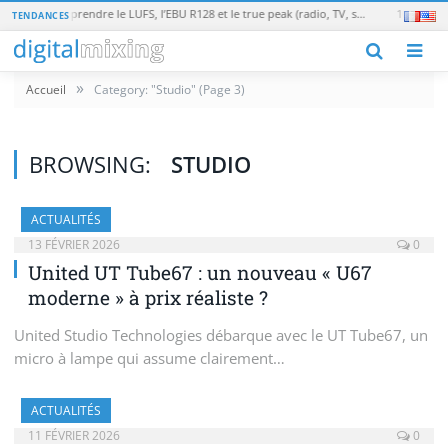
Loudness en broadcast : comprendre le LUFS, l’EBU R128 et le true peak (radio, TV, streaming)
TENDANCES
M
»
Accueil
Category: "Studio"
(Page 3)
BROWSING:
STUDIO
ACTUALITÉS
13 FÉVRIER 2026
0
United UT Tube67 : un nouveau « U67
moderne » à prix réaliste ?
United Studio Technologies débarque avec le UT Tube67, un
micro à lampe qui assume clairement…
ACTUALITÉS
11 FÉVRIER 2026
0