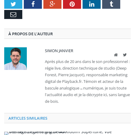
Twitter
Facebook
Google+
Pinterest
LinkedIn
Tumblr
E-
mail
À PROPOS DE L’AUTEUR
SIMON JANVIER
Site
Twit
web
Après plus de 20 ans dans le son professionnel :
régie live, direction technique de studio (Deep
Forest, Pierre Jacquot), responsable marketing
digital de Playback.fr. Témoin et acteur de la
bascule analogique→numérique, je suis toute
l'actualité audio et je la décrypte ici, sans langue
de bois.
ARTICLES SIMILAIRES