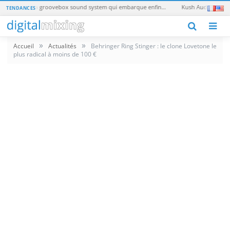
Teenage Engineering EP-40 Riddim : la groovebox sound system qui embarque enfin un vrai synthé
TENDANCES
M
»
»
Accueil
Actualités
Behringer Ring Stinger : le clone Lovetone le
plus radical à moins de 100 €