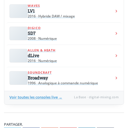
WAVES
LV1
2016 · Hybride DAW / mixage
DIGICO
SD7
2008 · Numérique
ALLEN & HEATH
dLive
2016 · Numérique
SOUNDCRAFT
Broadway
1996 · Analogique à commande numérique
Voir toutes les consoles live →
La Base · digital-mixing.com
PARTAGER.