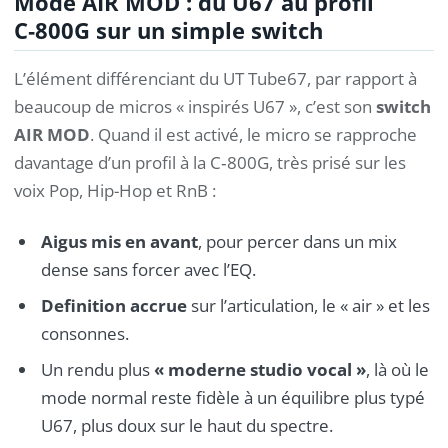
Mode AIR MOD : du U67 au profil
C‑800G sur un simple switch
L’élément différenciant du UT Tube67, par rapport à
beaucoup de micros « inspirés U67 », c’est son
switch
AIR MOD
. Quand il est activé, le micro se rapproche
davantage d’un profil à la C‑800G, très prisé sur les
voix Pop, Hip-Hop et RnB :
Aigus mis en avant
, pour percer dans un mix
dense sans forcer avec l’EQ.
Definition accrue
sur l’articulation, le « air » et les
consonnes.
Un rendu plus
« moderne studio vocal »
, là où le
mode normal reste fidèle à un équilibre plus typé
U67, plus doux sur le haut du spectre.