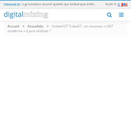
Teenage Engineering EP-40 Riddim : la groovebox sound system qui embarque enfin un vrai synthé
TENDANCES
M
»
»
Accueil
Actualités
United UT Tube67 : un nouveau « U67
moderne » à prix réaliste ?