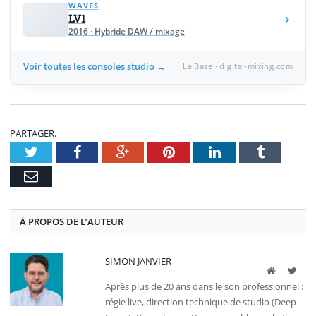
WAVES
LV1
2016 · Hybride DAW / mixage
Voir toutes les consoles studio →
La Base · digital-mixing.com
PARTAGER.
Twitter
Facebook
Google+
Pinterest
LinkedIn
Tumblr
E-
mail
À PROPOS DE L’AUTEUR
SIMON JANVIER
Site
Twit
web
Après plus de 20 ans dans le son professionnel :
régie live, direction technique de studio (Deep