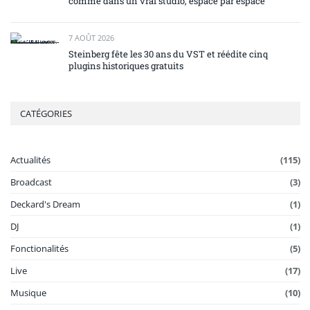
comme dans un vrai studio, espace par espace
7 AOÛT 2026
Steinberg fête les 30 ans du VST et réédite cinq
plugins historiques gratuits
CATÉGORIES
Actualités
(115)
Broadcast
(3)
Deckard's Dream
(1)
DJ
(1)
Fonctionalités
(5)
Live
(17)
Musique
(10)