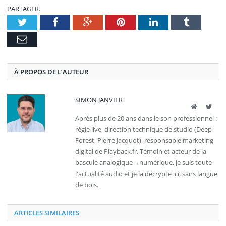
PARTAGER.
Twitter
Facebook
Google+
Pinterest
LinkedIn
Tumblr
E-
mail
À PROPOS DE L’AUTEUR
SIMON JANVIER
Site
Twit
web
Après plus de 20 ans dans le son professionnel :
régie live, direction technique de studio (Deep
Forest, Pierre Jacquot), responsable marketing
digital de Playback.fr. Témoin et acteur de la
bascule analogique→numérique, je suis toute
l'actualité audio et je la décrypte ici, sans langue
de bois.
ARTICLES SIMILAIRES