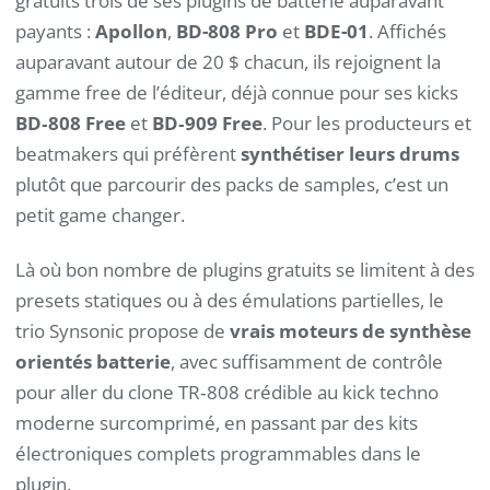
gratuits trois de ses plugins de batterie auparavant
payants :
Apollon
,
BD-808 Pro
et
BDE-01
. Affichés
auparavant autour de 20 $ chacun, ils rejoignent la
gamme free de l’éditeur, déjà connue pour ses kicks
BD‑808 Free
et
BD‑909 Free
. Pour les producteurs et
beatmakers qui préfèrent
synthétiser leurs drums
plutôt que parcourir des packs de samples, c’est un
petit game changer.
Là où bon nombre de plugins gratuits se limitent à des
presets statiques ou à des émulations partielles, le
trio Synsonic propose de
vrais moteurs de synthèse
orientés batterie
, avec suffisamment de contrôle
pour aller du clone TR‑808 crédible au kick techno
moderne surcomprimé, en passant par des kits
électroniques complets programmables dans le
plugin.