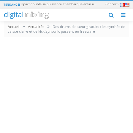
1010music blackbox 2 : le sampler compact double sa puissance et embarque enfin une batterie
TENDANCES
M
»
»
Accueil
Actualités
Des drums de tueur gratuits : les synthés de
caisse claire et de kick Synsonic passent en freeware