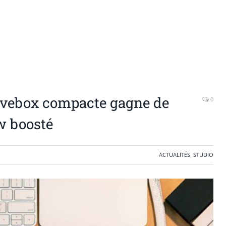
ovebox compacte gagne de
0
w boosté
ACTUALITÉS
,
STUDIO