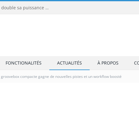
1010music blackbox 2 : le sampler compact double sa puissance et embarque enfin une batterie
FONCTIONALITÉS
ACTUALITÉS
À PROPOS
C
 groovebox compacte gagne de nouvelles pistes et un workflow boosté