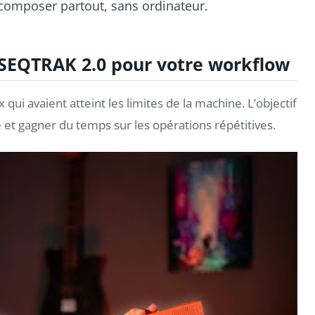
composer partout, sans ordinateur.
SEQTRAK 2.0 pour votre workflow
qui avaient atteint les limites de la machine. L’objectif
 et gagner du temps sur les opérations répétitives.