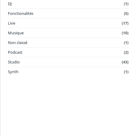
DJ
(1)
Fonctionalités
(5)
Live
(17)
Musique
(10)
Non classé
(1)
Podcast
(2)
Studio
(43)
Synth
(1)