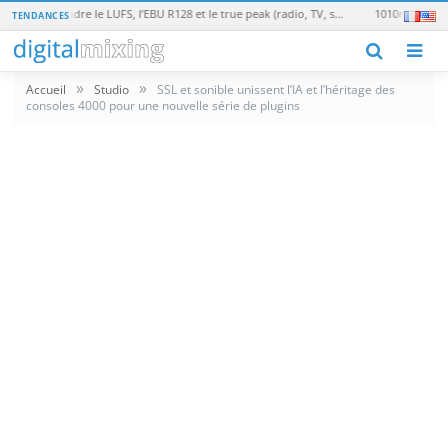
Loudness en broadcast : comprendre le LUFS, l’EBU R128 et le true peak (radio, TV, streaming)
TENDANCES
M
»
»
Accueil
Studio
SSL et sonible unissent l’IA et l’héritage des
consoles 4000 pour une nouvelle série de plugins