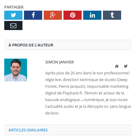
PARTAGER.
Twitter
Facebook
Google+
Pinterest
LinkedIn
Tumblr
E-
mail
À PROPOS DE L’AUTEUR
SIMON JANVIER
Site
Twit
web
Après plus de 20 ans dans le son professionnel :
régie live, direction technique de studio (Deep
Forest, Pierre Jacquot), responsable marketing
digital de Playback.fr. Témoin et acteur de la
bascule analogique→numérique, je suis toute
l'actualité audio et je la décrypte ici, sans langue
de bois.
ARTICLES SIMILAIRES