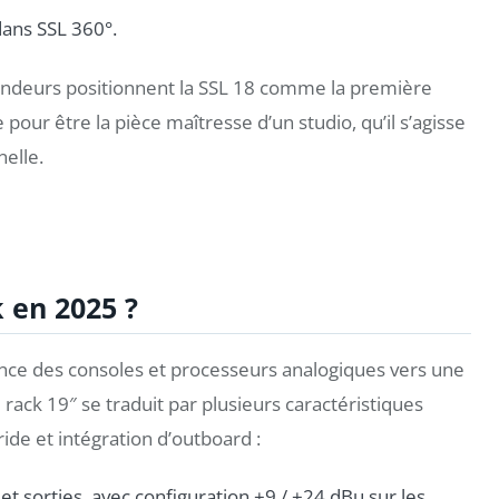
dans SSL 360°.
evendeurs positionnent la SSL 18 comme la première
our être la pièce maîtresse d’un studio, qu’il s’agisse
elle.
 en 2025 ?
ience des consoles et processeurs analogiques vers une
 rack 19″ se traduit par plusieurs caractéristiques
de et intégration d’outboard :
et sorties, avec configuration +9 / +24 dBu sur les