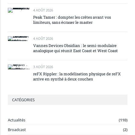
4 AOÛT 2026
Peak Tamer : dompter les crêtes avant vos
limiteurs, sans écraser le master
4 AOÛT 2026
Vannes Devices Obsidian : le semi-modulaire
analogique qui réunit East Coast et West Coast
3 AOÛT 2026
reFX Rippler : la modélisation physique de reFX
arrive en synthé à deux couches
CATÉGORIES
Actualités
(110)
Broadcast
(2)