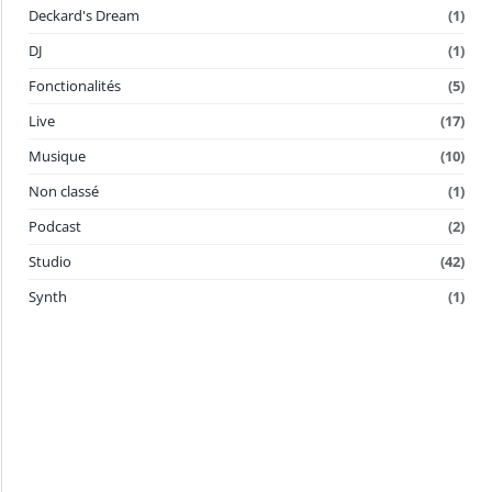
Deckard's Dream
(1)
DJ
(1)
Fonctionalités
(5)
Live
(17)
Musique
(10)
Non classé
(1)
Podcast
(2)
Studio
(42)
Synth
(1)