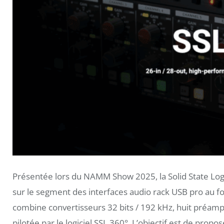
Présentée lors du NAMM Show 2025, la Solid State Log
sur le segment des interfaces audio rack USB pro au fo
combine convertisseurs 32 bits / 192 kHz, huit préamp
pilotée par le logiciel SSL 360°. L’objectif est de prop