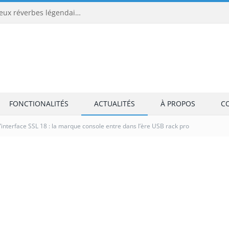
Universal Audio EMT 250 et EMT 140 : les deux réverbes légendaires tournent enfin sans matériel UAD
FONCTIONALITÉS
ACTUALITÉS
À PROPOS
C
 l’interface SSL 18 : la marque console entre dans l’ère USB rack pro