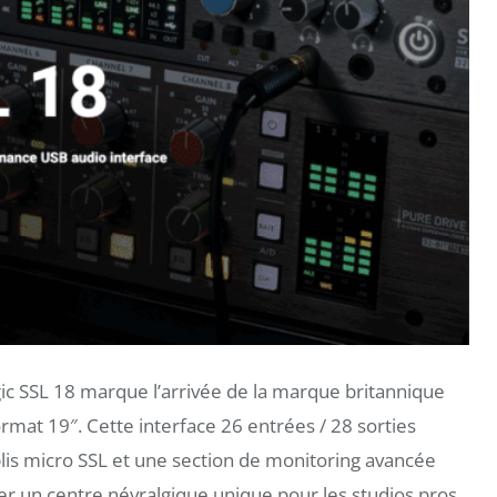
ic SSL 18 marque l’arrivée de la marque britannique
rmat 19″. Cette interface 26 entrées / 28 sorties
lis micro SSL et une section de monitoring avancée
oser un centre névralgique unique pour les studios pros,