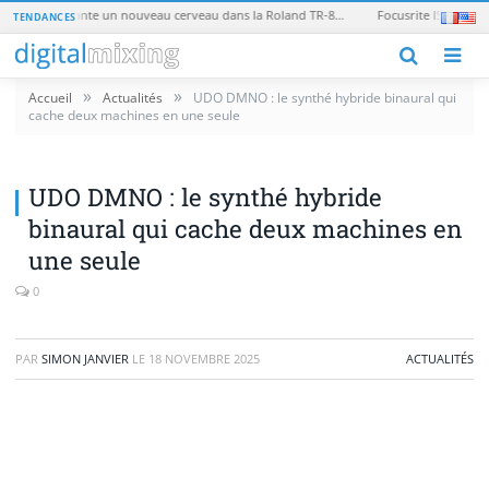
Tubbutec TR-8oh8 : le mod qui transplante un nouveau cerveau dans la Roland TR-808
TENDANCES
M
»
»
Accueil
Actualités
UDO DMNO : le synthé hybride binaural qui
cache deux machines en une seule
UDO DMNO : le synthé hybride
binaural qui cache deux machines en
une seule
0
PAR
SIMON JANVIER
LE
18 NOVEMBRE 2025
ACTUALITÉS