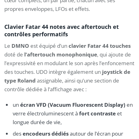
cœur complets, un par partie, chacun avec ses
propres enveloppes, LFOs et effets.
Clavier Fatar 44 notes avec aftertouch et
contrôles performatifs
Le
DMNO
est équipé d’un
clavier Fatar 44 touches
doté de
l’aftertouch monophonique
, qui ajoute de
l’expressivité en modulant le son après l’enfoncement
des touches. UDO intègre également un
joystick de
type Roland
assignable, ainsi qu’une section de
contrôle dédiée à l’affichage avec :
un
écran VFD (Vacuum Fluorescent Display)
en
verre électroluminescent à
fort contraste
et
longue durée de vie,
des
encodeurs dédiés
autour de l’écran pour