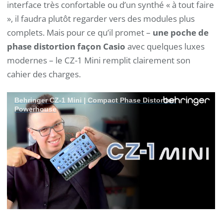
interface très confortable ou d’un synthé « à tout faire
», il faudra plutôt regarder vers des modules plus
complets. Mais pour ce qu’il promet –
une poche de
phase distortion façon Casio
avec quelques luxes
modernes – le CZ-1 Mini remplit clairement son
cahier des charges.
Behringer CZ-1 Mini | Compact Phase Distortion
Powerhouse