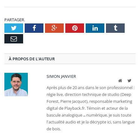
PARTAGER.
Twitter
Facebook
Google+
Pinterest
LinkedIn
Tumblr
E-
mail
À PROPOS DE L’AUTEUR
SIMON JANVIER
Site
Twit
web
Après plus de 20 ans dans le son professionnel :
régie live, direction technique de studio (Deep
Forest, Pierre Jacquot), responsable marketing
digital de Playback.fr. Témoin et acteur de la
bascule analogique→numérique, je suis toute
l'actualité audio et je la décrypte ici, sans langue
de bois.