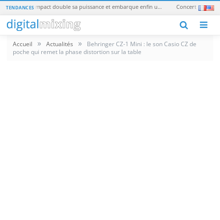
1010music blackbox 2 : le sampler compact double sa puissance et embarque enfin une batterie
TENDANCES
M
»
»
Accueil
Actualités
Behringer CZ-1 Mini : le son Casio CZ de
poche qui remet la phase distortion sur la table