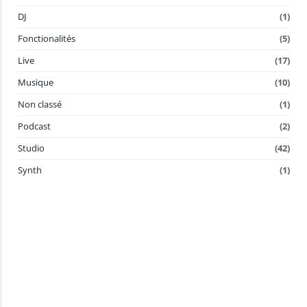
DJ
(1)
Fonctionalités
(5)
Live
(17)
Musique
(10)
Non classé
(1)
Podcast
(2)
Studio
(42)
Synth
(1)