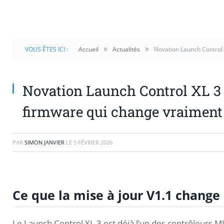
»
»
VOUS ÊTES ICI :
Accueil
Actualités
Novation Launch Control 
Novation Launch Control XL 3 
firmware qui change vraiment
PAR
SIMON JANVIER
LE
5 FÉVRIER 2026
Ce que la mise à jour V1.1 chang
Le Launch Control XL 3 est déjà l’un des contrôleurs MID