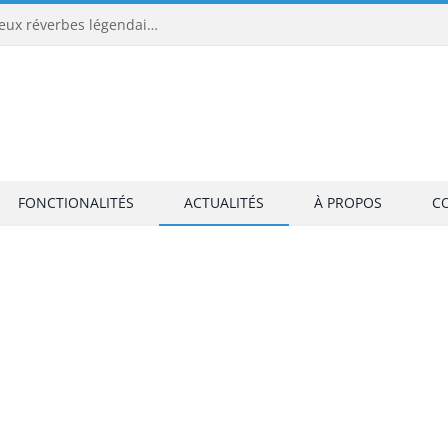
Universal Audio EMT 250 et EMT 140 : les deux réverbes légendaires tournent enfin sans matériel UAD
FONCTIONALITÉS
ACTUALITÉS
À PROPOS
C