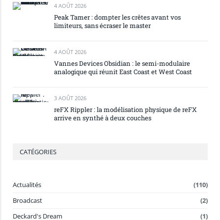
4 AOÛT 2026
Peak Tamer : dompter les crêtes avant vos
limiteurs, sans écraser le master
4 AOÛT 2026
Vannes Devices Obsidian : le semi-modulaire
analogique qui réunit East Coast et West Coast
3 AOÛT 2026
reFX Rippler : la modélisation physique de reFX
arrive en synthé à deux couches
CATÉGORIES
Actualités
(110)
Broadcast
(2)
Deckard's Dream
(1)