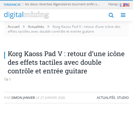
Universal Audio EMT 250 et EMT 140 : les deux réverbes légendaires tournent enfin sans matériel UAD
TENDANCES
M
»
»
Accueil
Actualités
Korg Kaoss Pad V : retour d’une icône des
effets tactiles avec double contrôle et entrée guitare
Korg Kaoss Pad V : retour d’une icône
des effets tactiles avec double
contrôle et entrée guitare
0
PAR
SIMON JANVIER
LE
27 JANVIER 2026
ACTUALITÉS
,
STUDIO