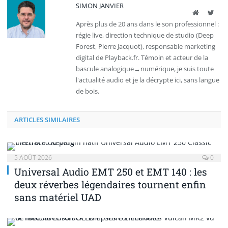
SIMON JANVIER
Site
Twit
web
Après plus de 20 ans dans le son professionnel :
régie live, direction technique de studio (Deep
Forest, Pierre Jacquot), responsable marketing
digital de Playback.fr. Témoin et acteur de la
bascule analogique→numérique, je suis toute
l'actualité audio et je la décrypte ici, sans langue
de bois.
ARTICLES SIMILAIRES
5 AOÛT 2026
0
Universal Audio EMT 250 et EMT 140 : les
deux réverbes légendaires tournent enfin
sans matériel UAD