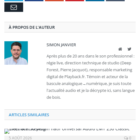
E-
mail
À PROPOS DE L’AUTEUR
SIMON JANVIER
Site
Twit
web
Après plus de 20 ans dans le son professionnel :
régie live, direction technique de studio (Deep
Forest, Pierre Jacquot), responsable marketing
digital de Playback.fr. Témoin et acteur de la
bascule analogique→numérique, je suis toute
l'actualité audio et je la décrypte ici, sans langue
de bois.
ARTICLES SIMILAIRES
5 AOÛT 2026
0