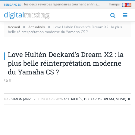
Universal Audio EMT 250 et EMT 140 : les deux réverbes légendaires tournent enfin sans matériel UAD
TENDANCES
M
»
»
Accueil
Actualités
Love Hultén Deckard’s Dream X2 : la plus
belle réinterprétation moderne du Yamaha CS ?
Love Hultén Deckard’s Dream X2 : la
plus belle réinterprétation moderne
du Yamaha CS ?
0
PAR
SIMON JANVIER
LE
29 MARS 2026
ACTUALITÉS
,
DECKARD'S DREAM
,
MUSIQUE